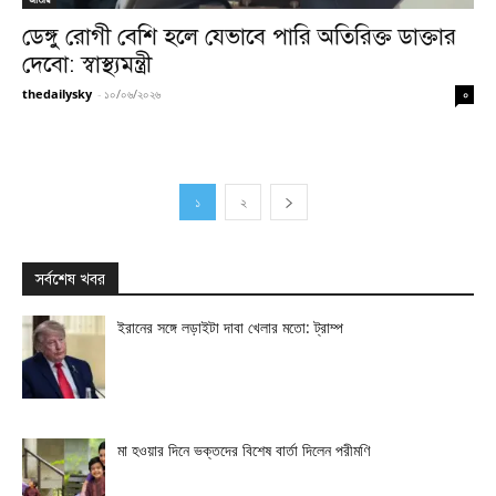
ডেঙ্গু রোগী বেশি হলে যেভাবে পারি অতিরিক্ত ডাক্তার
দেবো: স্বাস্থ্যমন্ত্রী
thedailysky
-
১০/০৬/২০২৬
০
১
২
সর্বশেষ খবর
ইরানের সঙ্গে লড়াইটা দাবা খেলার মতো: ট্রাম্প
মা হওয়ার দিনে ভক্তদের বিশেষ বার্তা দিলেন পরীমণি