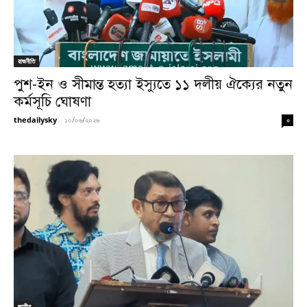
রাজনীতি
পুশ-ইন ও সীমান্ত হত্যা ইস্যুতে ১১ দলীয় ঐক্যের নতুন
কর্মসূচি ঘোষণা
thedailysky
-
১০/০৬/২০২৬
০
জাতীয়