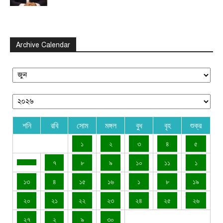
Archive Calendar
শনি
রবি
সোম
মঙ্গল
বুধ
বৃহ
শুক্র
১
২
৩
৪
৫
৭
৮
৯
১০
১১
১
১৩
৪
১৫
১৬
১
৮
১৯
২০
২১
২২
২৩
২৪
২৫
২৬
২৭
২
৯
৩০