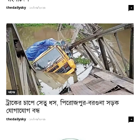
thedailysky
-
১০/০৬/২০২৬
০
সর্বশেষ
ট্রাকের চাপে সেতু ধস, পিরোজপুর-বরগুনা সড়ক
যোগাযোগ বন্ধ
thedailysky
-
১০/০৬/২০২৬
০