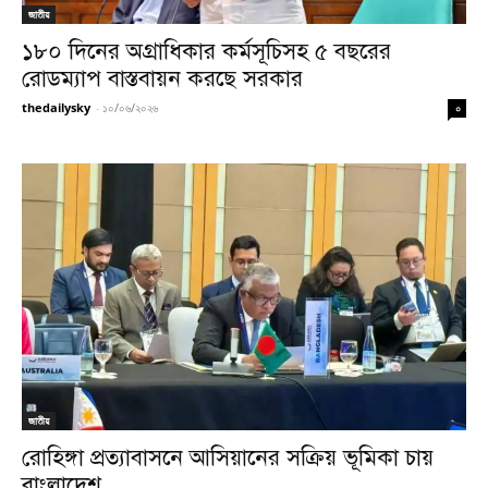
জাতীয়
১৮০ দিনের অগ্রাধিকার কর্মসূচিসহ ৫ বছরের
রোডম্যাপ বাস্তবায়ন করছে সরকার
thedailysky
-
১০/০৬/২০২৬
০
জাতীয়
রোহিঙ্গা প্রত্যাবাসনে আসিয়ানের সক্রিয় ভূমিকা চায়
বাংলাদেশ