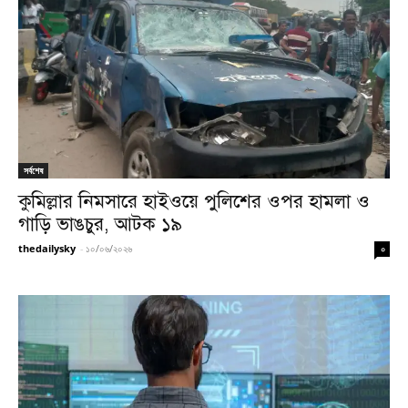
সর্বশেষ
কুমিল্লার নিমসারে হাইওয়ে পুলিশের ওপর হামলা ও
গাড়ি ভাঙচুর, আটক ১৯
thedailysky
-
১০/০৬/২০২৬
০