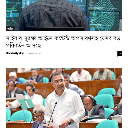
জাতীয়
সাইবার সুরক্ষা আইনে কন্টেন্ট অপসারণসহ যেসব বড়
পরিবর্তন আসছে
thedailysky
-
১০/০৬/২০২৬
০