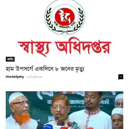
জাতীয়
হাম উপসর্গে একদিনে ৮ জনের মৃত্যু
thedailysky
-
১০/০৬/২০২৬
০