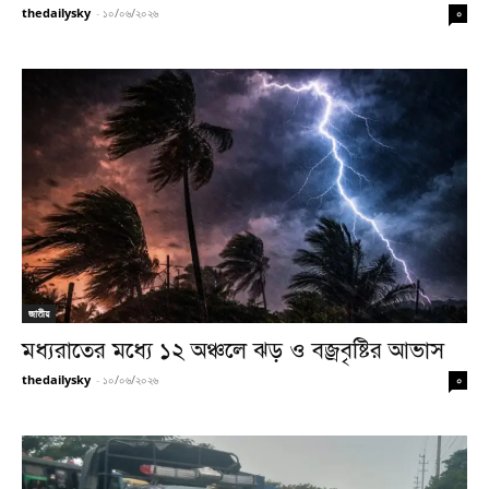
thedailysky
-
১০/০৬/২০২৬
০
জাতীয়
মধ্যরাতের মধ্যে ১২ অঞ্চলে ঝড় ও বজ্রবৃষ্টির আভাস
thedailysky
-
১০/০৬/২০২৬
০