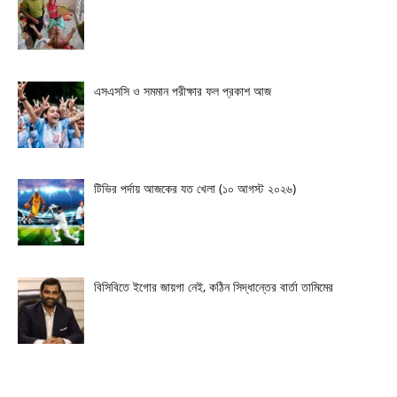
এসএসসি ও সমমান পরীক্ষার ফল প্রকাশ আজ
টিভির পর্দায় আজকের যত খেলা (১০ আগস্ট ২০২৬)
বিসিবিতে ইগোর জায়গা নেই, কঠিন সিদ্ধান্তের বার্তা তামিমের