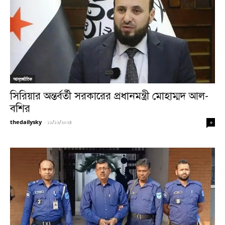
আন্তর্জাতিক
সিরিয়ার অন্তর্বর্তী সরকারের প্রধানমন্ত্রী মোহাম্মদ আল-
বশির
thedailysky
-
১১/১২/২০২৪
০