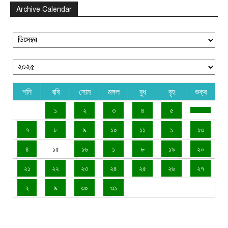
Archive Calendar
শনি
রবি
সোম
মঙ্গল
বুধ
বৃহ
শুক্র
১
২
৩
৪
৫
৭
৮
৯
১০
১১
১
১৩
৪
১৫
১৬
১
৮
১৯
২০
২১
২২
২৩
২৪
২৫
২৬
২৭
২
৯
৩০
৩১