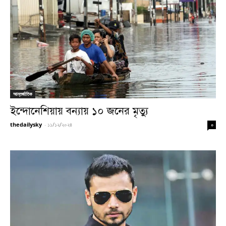
আন্তর্জাতিক
ইন্দোনেশিয়ায় বন্যায় ১০ জনের মৃত্যু
thedailysky
-
১১/১২/২০২৪
০