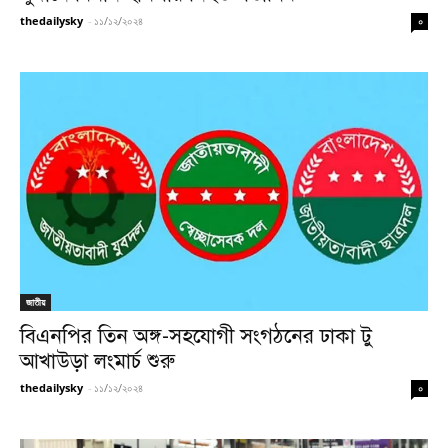
thedailysky
-
১১/১২/২০২৪
০
জাতীয়
বিএনপির তিন অঙ্গ-সহযোগী সংগঠনের ঢাকা টু
আখাউড়া লংমার্চ শুরু
thedailysky
-
১১/১২/২০২৪
০