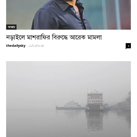
অপরাধ
নড়াইলে মাশরাফির বিরুদ্ধে আরেক মামলা
thedailysky
-
১১/১২/২০২৪
০