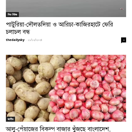
লিড নিউজ
পাটুরিয়া-দৌলতদিয়া ও আরিচা-কাজিরহাটে ফেরি
চলাচল বন্ধ
thedailysky
-
১১/১২/২০২৪
০
জাতীয়
আলু-পেঁয়াজের বিকল্প বাজার খুঁজছে বাংলাদেশ,