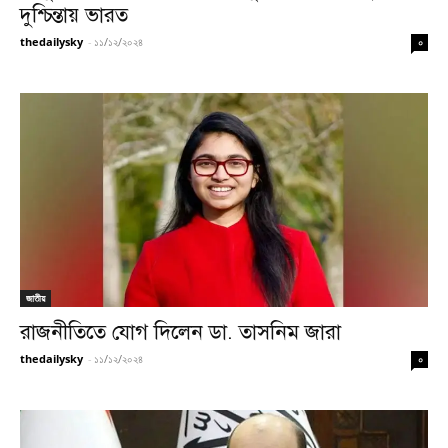
দুশ্চিন্তায় ভারত
thedailysky
-
১১/১২/২০২৪
০
জাতীয়
রাজনীতিতে যোগ দিলেন ডা. তাসনিম জারা
thedailysky
-
১১/১২/২০২৪
০