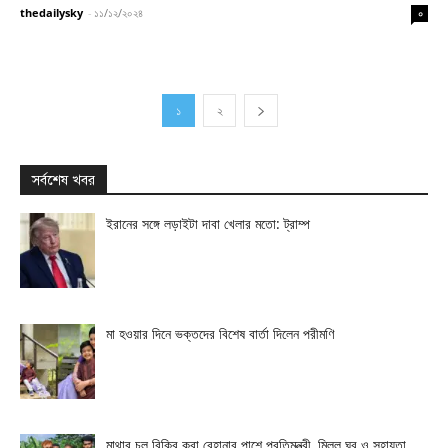
thedailysky
-
১১/১২/২০২৪
০
১
২
সর্বশেষ খবর
ইরানের সঙ্গে লড়াইটা দাবা খেলার মতো: ট্রাম্প
মা হওয়ার দিনে ভক্তদের বিশেষ বার্তা দিলেন পরীমণি
মাথার চুল বিক্রি করা রেহানার পাশে প্রতিমন্ত্রী, মিলল ঘর ও সহায়তা