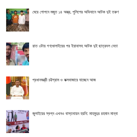
ঘেরে গোপনে মজুত ১৪ অস্ত্র, পুলিশের অভিযানে আটক দুই তরুণ
রাত ৩টায় গণধোলাইয়ের পর ইয়াবাসহ আটক দুই ছাত্রদল নেতা
প্রধানমন্ত্রী চট্টগ্রাম ও কক্সবাজারে যাচ্ছেন আজ
জুলাইয়ের স্বপ্ন এখনও বাস্তবায়ন হয়নি: মাহমুদুর রহমান মান্না