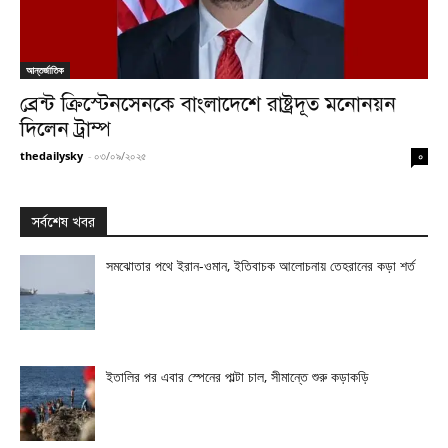
আন্তর্জাতিক
ব্রেন্ট ক্রিস্টেনসেনকে বাংলাদেশে রাষ্ট্রদূত মনোনয়ন
দিলেন ট্রাম্প
thedailysky
-
০৩/০৯/২০২৫
০
সর্বশেষ খবর
সমঝোতার পথে ইরান-ওমান, ইতিবাচক আলোচনায় তেহরানের কড়া শর্ত
ইতালির পর এবার স্পেনের পাল্টা চাল, সীমান্তে শুরু কড়াকড়ি