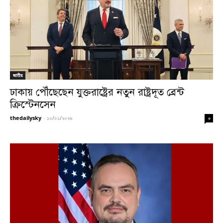
জাতীয়
ঢাকায় পৌঁছেছেন যুক্তরাষ্ট্রের নতুন রাষ্ট্রদূত ব্রেন্ট
ক্রিস্টেনসেন
thedailysky
-
১০/০১/২০২৬
০