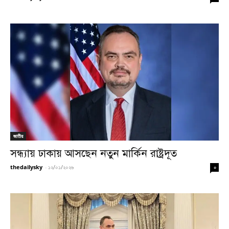
জাতীয়
সন্ধ‌্যায় ঢাকায় আসছেন নতুন মার্কিন রাষ্ট্রদূত
thedailysky
-
১২/০১/২০২৬
০