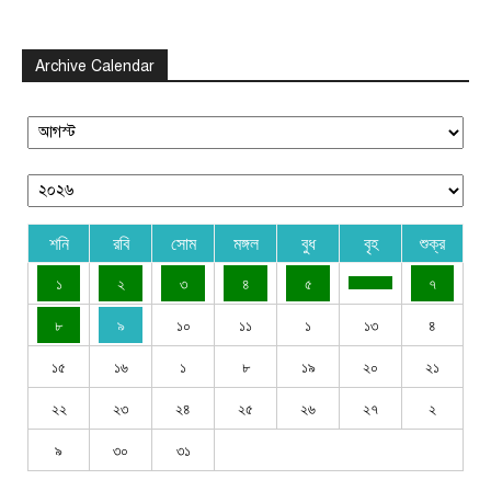
Archive Calendar
শনি
রবি
সোম
মঙ্গল
বুধ
বৃহ
শুক্র
১
২
৩
৪
৫
৭
৮
৯
১০
১১
১
১৩
৪
১৫
১৬
১
৮
১৯
২০
২১
২২
২৩
২৪
২৫
২৬
২৭
২
৯
৩০
৩১