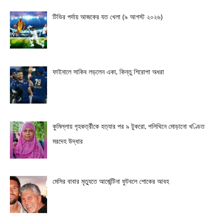
টিভির পর্দায় আজকের যত খেলা (৯ আগস্ট ২০২৬)
ফাইনালে সাকিব লড়লেন একা, কিন্তু শিরোপা অধরা
কুমিল্লায় গৃহকর্ত্রীকে হত্যার পর ৯ টুকরো, পলিথিনে মোড়ানো খণ্ডিত
মরদেহ উদ্ধার
মেসির বাবার মৃত্যুতে আর্জেন্টিনা ফুটবলে শোকের আবহ