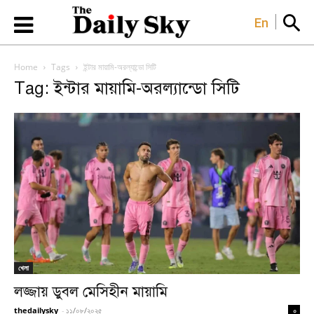
En
Home
Tags
ইন্টার মায়ামি-অরল্যান্ডো সিটি
Tag: ইন্টার মায়ামি-অরল্যান্ডো সিটি
খেলা
লজ্জায় ডুবল মেসিহীন মায়ামি
thedailysky
-
১১/০৮/২০২৫
০