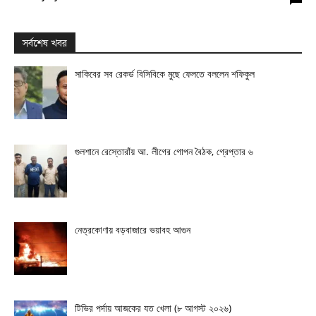
সর্বশেষ খবর
সাকিবের সব রেকর্ড বিসিবিকে মুছে ফেলতে বললেন শফিকুল
গুলশানে রেস্তোরাঁয় আ. লীগের গোপন বৈঠক, গ্রেপ্তার ৬
নেত্রকোণায় বড়বাজারে ভয়াবহ আগুন
টিভির পর্দায় আজকের যত খেলা (৮ আগস্ট ২০২৬)