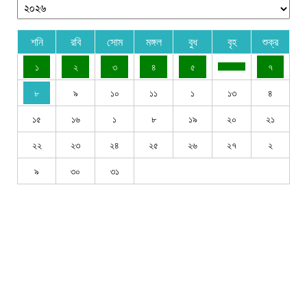
শনি
রবি
সোম
মঙ্গল
বুধ
বৃহ
শুক্র
১
২
৩
৪
৫
৭
৮
৯
১০
১১
১
১৩
৪
১৫
১৬
১
৮
১৯
২০
২১
২২
২৩
২৪
২৫
২৬
২৭
২
৯
৩০
৩১