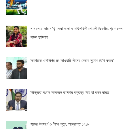
গান গেয়ে আর বাড়ি ফেরা হলো না বাউলশিল্পী পেহেলী ভৈরবীর, প্রাণ গেল
সড়ক দুর্ঘটনায়
‘জামায়াত-এনসিপির মব আওয়ামী লীগের ফেরার সুযোগ তৈরি করছে’
দিল্লিতে সংবাদ সম্মেলনে হাসিনার বক্তব্য নিয়ে যা বলল ভারত
হামের উপসর্গে ৩ শিশুর মৃত্যু, আক্রান্ত ১২১৮