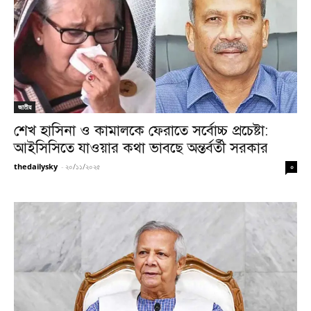
জাতীয়
শেখ হাসিনা ও কামালকে ফেরাতে সর্বোচ্চ প্রচেষ্টা:
আইসিসিতে যাওয়ার কথা ভাবছে অন্তর্বর্তী সরকার
thedailysky
-
২০/১১/২০২৫
০