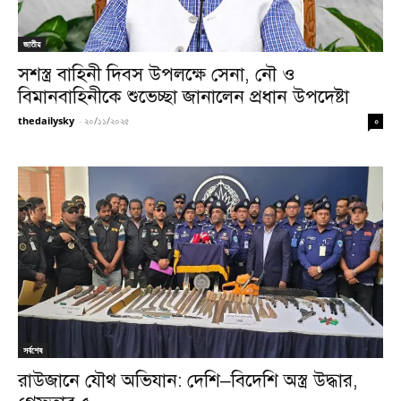
জাতীয়
সশস্ত্র বাহিনী দিবস উপলক্ষে সেনা, নৌ ও
বিমানবাহিনীকে শুভেচ্ছা জানালেন প্রধান উপদেষ্টা
thedailysky
-
২০/১১/২০২৫
০
সর্বশেষ
রাউজানে যৌথ অভিযান: দেশি–বিদেশি অস্ত্র উদ্ধার,