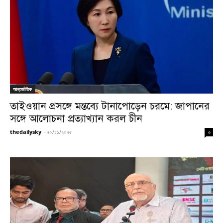
আন্তর্জাতিক
তাইওয়ান প্রসঙ্গে মন্তব্যে টানাপোড়েন চরমে: জাপানের
সঙ্গে আলোচনা প্রত্যাখ্যান করল চীন
thedailysky
-
২০/১১/২০২৫
০