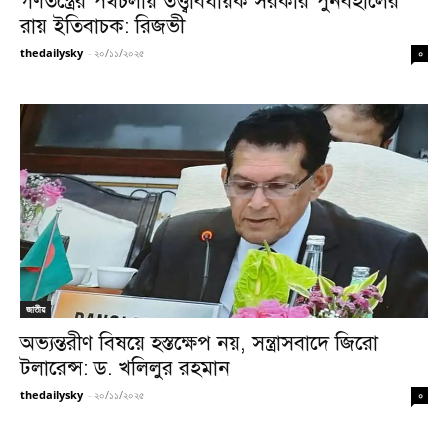
গণতন্ত্রের পথচলায় তত্ত্বাবধায়ক সরকার পুনর্বহালের
রায় ইতিবাচক: রিজভী
thedailysky
-
২০/১১/২০২৫
০
জাতীয়
অভ্যন্তরীণ বিষয়ে হস্তক্ষেপ নয়, সন্ত্রাসবাদে জিরো
টলারেন্স: ড. খলিলুর রহমান
thedailysky
-
২০/১১/২০২৫
০