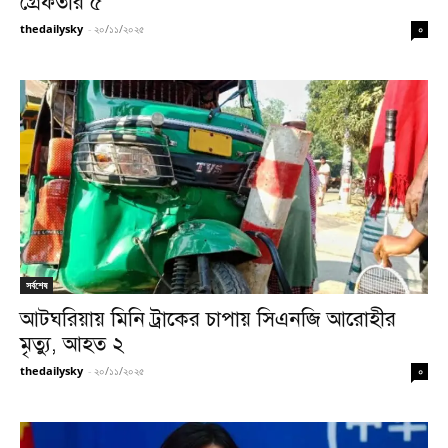
গ্রেফতার ৫
thedailysky
-
২০/১১/২০২৫
০
সর্বশেষ
আটঘরিয়ায় মিনি ট্রাকের চাপায় সিএনজি আরোহীর
মৃত্যু, আহত ২
thedailysky
-
২০/১১/২০২৫
০