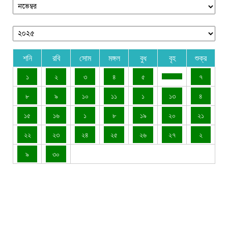
শনি
রবি
সোম
মঙ্গল
বুধ
বৃহ
শুক্র
১
২
৩
৪
৫
৭
৮
৯
১০
১১
১
১৩
৪
১৫
১৬
১
৮
১৯
২০
২১
২২
২৩
২৪
২৫
২৬
২৭
২
৯
৩০