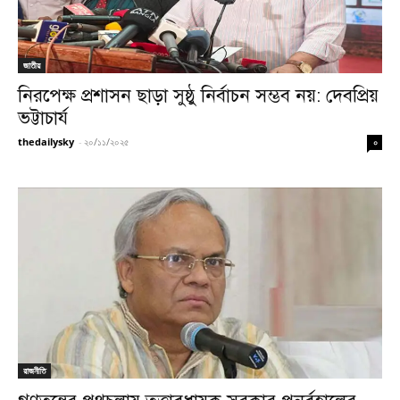
জাতীয়
নিরপেক্ষ প্রশাসন ছাড়া সুষ্ঠু নির্বাচন সম্ভব নয়: দেবপ্রিয়
ভট্টাচার্য
thedailysky
-
২০/১১/২০২৫
০
রাজনীতি