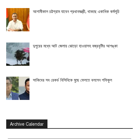
আগামীকাল চট্টগ্রাম যাবেন প্রধানমন্ত্রী, থাকছে একাধিক কর্মসূচি
দুপুরের মধ্যে আট জেলায় ঝোড়ো হাওয়াসহ বজ্রবৃষ্টির আশঙ্কা
সাকিবের সব রেকর্ড বিসিবিকে মুছে ফেলতে বললেন শফিকুল
Archive Calendar