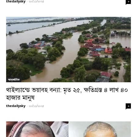
thedailysky
-
২০/১১/২০২৫
০
আন্তর্জাতিক
থাইল্যান্ডে ভয়াবহ বন্যা: মৃত ২৫, ক্ষতিগ্রস্ত ৪ লাখ ৪০
হাজার মানুষ
thedailysky
-
২০/১১/২০২৫
০