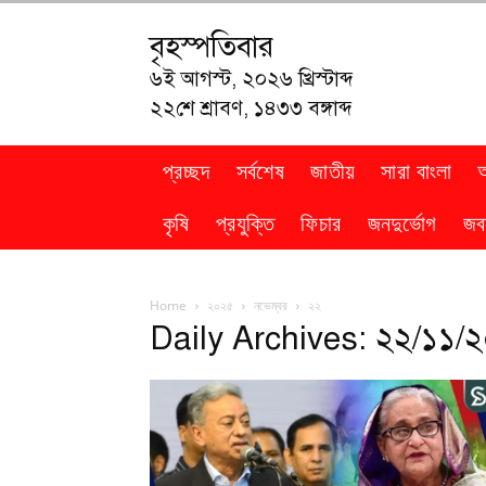
বৃহস্পতিবার
৬ই আগস্ট, ২০২৬ খ্রিস্টাব্দ
২২শে শ্রাবণ, ১৪৩৩ বঙ্গাব্দ
প্রচ্ছদ
সর্বশেষ
জাতীয়
সারা বাংলা
কৃষি
প্রযুক্তি
ফিচার
জনদুর্ভোগ
জব
Home
২০২৫
নভেম্বর
২২
Daily Archives: ২২/১১/