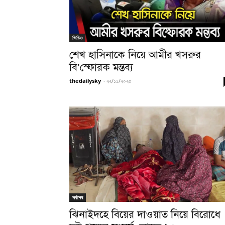
ভিডিও
শেখ হাসিনাকে নিয়ে আমীর খসরুর
বি’স্ফোরক মন্তব্য
thedailysky
-
২২/১১/২০২৫
সর্বশেষ
ঝিনাইদহে বিয়ের দাওয়াত নিয়ে বিরোধে