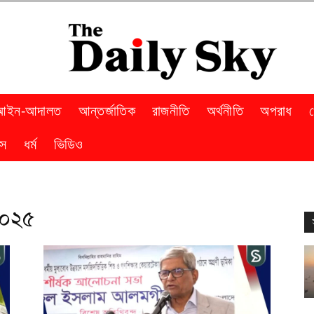
আইন-আদালত
আন্তর্জাতিক
রাজনীতি
অর্থনীতি
অপরাধ
স
ধর্ম
ভিডিও
২০২৫