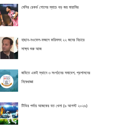
মেসির রেকর্ড গোলের ম্যাচে বড় জয় মায়ামির
হাছান-নওফেল-ফজলে করিমসহ ২২ জনের বিচারে
সাক্ষ্য শুরু আজ
জবিতে একই স্থানে ৩ সংগঠনের সমাবেশ, প্রশাসনের
নিষেধাজ্ঞা
টিভির পর্দায় আজকের যত খেলা (৬ আগস্ট ২০২৬)