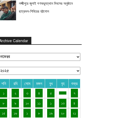
লক্ষ্মীপুরে জুলাই গণঅভ্যুত্থান দিবসের অনুষ্ঠানে
ছাত্রদল-শিবিরের হট্টগোল
Archive Calendar
শনি
রবি
সোম
মঙ্গল
বুধ
বৃহ
শুক্র
১
২
৩
৪
৫
৭
৮
৯
১০
১১
১
১৩
৪
১৫
১৬
১
৮
১৯
২০
২১