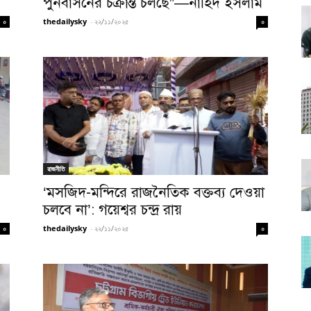
পুনর্বাসনের চক্রান্ত চলছে”—নাহিদ ইসলাম
thedailysky
-
২২/১১/২০২৫
০
০
রাজনীতি
‘মসজিদ-মন্দিরে রাজনৈতিক বক্তব্য দেওয়া
চলবে না’: গয়েশ্বর চন্দ্র রায়
thedailysky
-
২২/১১/২০২৫
০
০