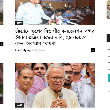
জাতীয়
চট্টগ্রামে স্কপের বিভাগীয় কনভেনশন: বন্দর
ইজারা প্রক্রিয়া বন্ধের দাবি, ২৬ নভেম্বর
বন্দর অবরোধ ঘোষণা
০
thedailysky
-
২২/১১/২০২৫
০
রাজনীতি