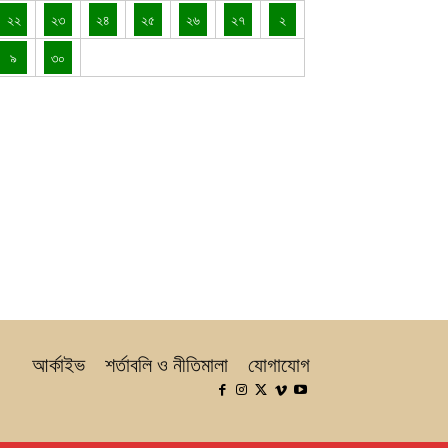
২২
২৩
২৪
২৫
২৬
২৭
২
৯
৩০
আর্কাইভ
শর্তাবলি ও নীতিমালা
যোগাযোগ