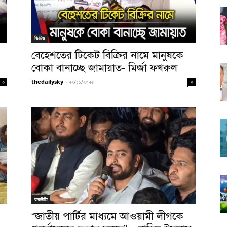
ভিডিও
বেহেশতের টিকেট বিক্রির নামে মানুষকে
বোকা বানাচ্ছে জামায়াত- মির্জা ফখরুল
thedailysky
-
২২/১১/২০২৫
০
০
রাজনীতি
“জাতীয় পার্টির মাধ্যমে আওয়ামী লীগকে