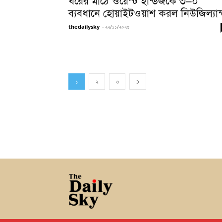
ঘরের মাঠে ওয়েস্ট ইন্ডিজকে ৩–০
ব্যবধানে হোয়াইটওয়াশ করল নিউজিল্যান
thedailysky
-
২২/১১/২০২৫
১
২
৩