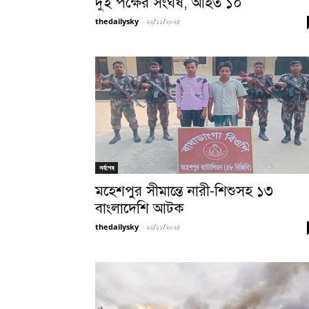
দুই পক্ষের সংঘর্ষ, আহত ১০
thedailysky
-
২২/১১/২০২৫
সর্বশেষ
মহেশপুর সীমান্তে নারী-শিশুসহ ১৩
বাংলাদেশি আটক
thedailysky
-
২২/১১/২০২৫