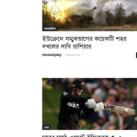
আন্তর্জাতিক
ইউক্রেনে সম্মুখভাগের কয়েকটি শহর
দখলের দাবি রাশিয়ার
thedailysky
-
২২/১১/২০২৫
খেলা