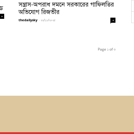
সন্ত্রাস-অপরাধ দমনে সরকারের গাফিলতির
্ড
অভিযোগ রিজভীর
০
thedailysky
-
২২/১১/২০২৫
০
Page ১ of ৩