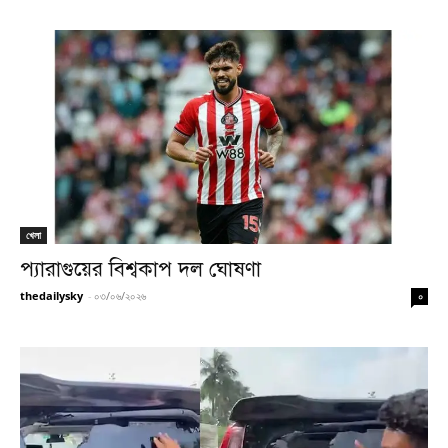
খেলা
প্যারাগুয়ের বিশ্বকাপ দল ঘোষণা
thedailysky
-
০৩/০৬/২০২৬
০