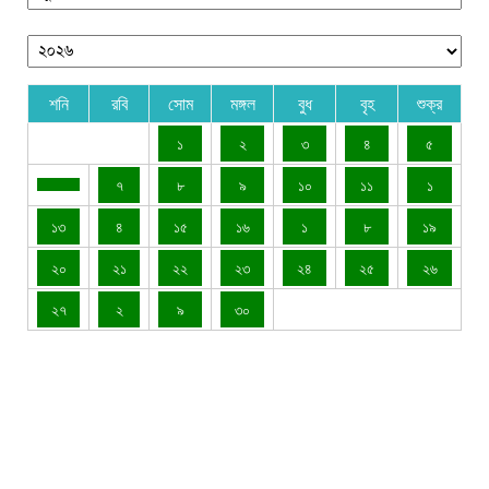
শনি
রবি
সোম
মঙ্গল
বুধ
বৃহ
শুক্র
১
২
৩
৪
৫
৭
৮
৯
১০
১১
১
১৩
৪
১৫
১৬
১
৮
১৯
২০
২১
২২
২৩
২৪
২৫
২৬
২৭
২
৯
৩০