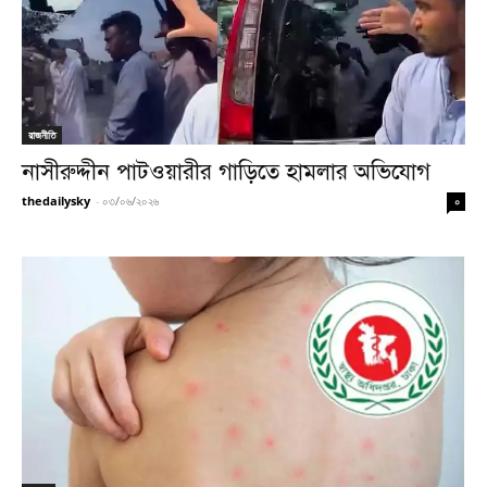
রাজনীতি
নাসীরুদ্দীন পাটওয়ারীর গাড়িতে হামলার অভিযোগ
thedailysky
-
০৩/০৬/২০২৬
০