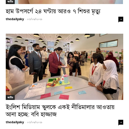
জাতীয়
হাম উপসর্গে ২৪ ঘণ্টায় আরও ৭ শিশুর মৃত্যু
thedailysky
-
০৩/০৬/২০২৬
০
জাতীয়
ইংলিশ মিডিয়াম স্কুলকে একই নীতিমালার আওতায়
আনা হচ্ছে: ববি হাজ্জাজ
thedailysky
-
০৩/০৬/২০২৬
০