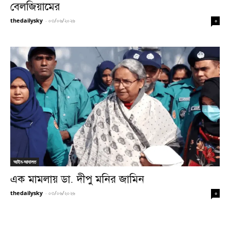
বেলজিয়ামের
thedailysky
-
০৩/০৬/২০২৬
০
আইন-আদালত
এক মামলায় ডা. দীপু মনির জামিন
thedailysky
-
০৩/০৬/২০২৬
০