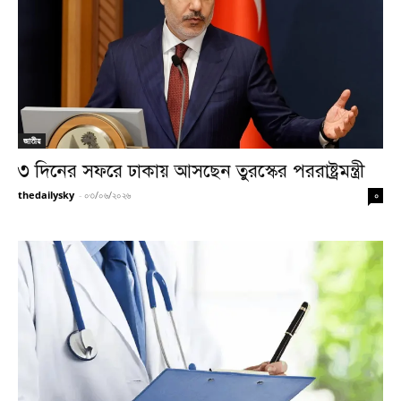
জাতীয়
৩ দিনের সফরে ঢাকায় আসছেন তুরস্কের পররাষ্ট্রমন্ত্রী
thedailysky
-
০৩/০৬/২০২৬
০