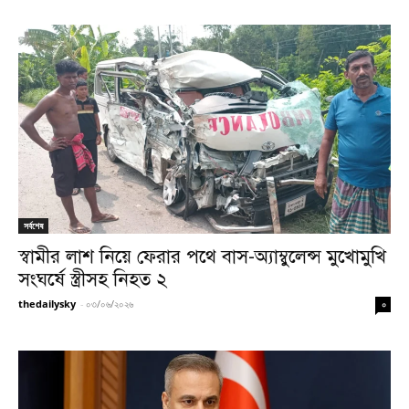
সর্বশেষ
স্বামীর লাশ নিয়ে ফেরার পথে বাস-অ্যাম্বুলেন্স মুখোমুখি
সংঘর্ষে স্ত্রীসহ নিহত ২
thedailysky
-
০৩/০৬/২০২৬
০