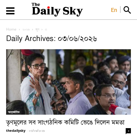
En
Home
২০২৬
জুন
৩
Daily Archives: ০৩/০৬/২০২৬
আন্তর্জাতিক
তৃণমূলের সব সাংগঠনিক কমিটি ভেঙে দিলেন মমতা
thedailysky
-
০৩/০৬/২০২৬
০