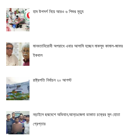
হাম উপসর্গ নিয়ে আরও ৬ শিশুর মৃত্যু
মানবতাবিরোধী অপরাধে এবার আসামি হচ্ছেন মাকসুদ কামাল-জাফর
ইকবাল
রাষ্ট্রপতি নির্বাচন ২০ আগস্ট
নড়াইলে ছদ্মবেশে অভিযান,আন্তঃজেলা ডাকাত চক্রের মূল হোতা
গ্রেপ্তার