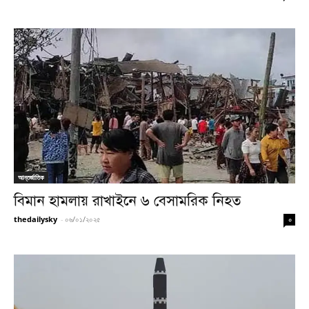
আন্তর্জাতিক
বিমান হামলায় রাখাইনে ৬ বেসামরিক নিহত
thedailysky
-
০৬/০১/২০২৫
০