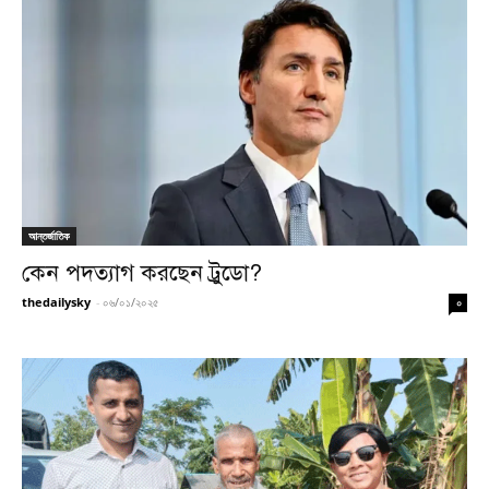
আন্তর্জাতিক
কেন পদত্যাগ করছেন ট্রুডো?
thedailysky
-
০৬/০১/২০২৫
০