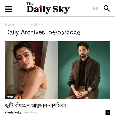
En
Home
২০২৫
জানুয়ারি
৬
Daily Archives: ০৬/০১/২০২৫
বিনোদন
জুটি বাঁধছেন আয়ুষ্মান-রাশমিকা
thedailysky
-
০৬/০১/২০২৫
০