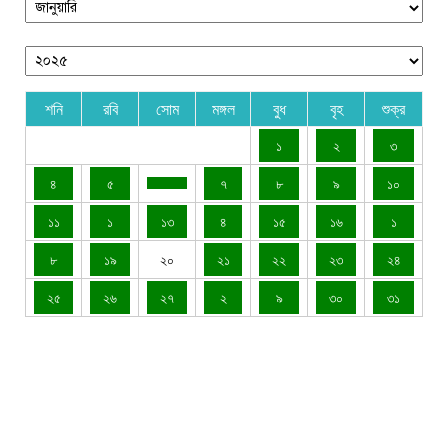
শনি
রবি
সোম
মঙ্গল
বুধ
বৃহ
শুক্র
১
২
৩
৪
৫
৭
৮
৯
১০
১১
১
১৩
৪
১৫
১৬
১
৮
১৯
২০
২১
২২
২৩
২৪
২৫
২৬
২৭
২
৯
৩০
৩১