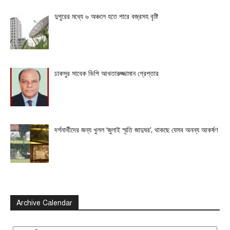
দুপুরের মধ্যে ৬ অঞ্চলে হতে পারে বজ্রসহ বৃষ্টি
ঢাকসুর সাবেক ভিপি আখতারুজ্জামান গ্রেপ্তার
দর্শনার্থীদের জন্য খুলল ‘জুলাই স্মৃতি জাদুঘর’, থাকছে যেসব অনন্য আকর্ষণ
Archive Calendar