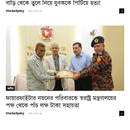
বাড়ি থেকে তুলে নিয়ে যুবককে পিটিয়ে হত্যা
thedailysky
-
০৬/০১/২০২৫
০
জাতীয়
ফায়ারফাইটার নয়নের পরিবারকে স্বরাষ্ট্র মন্ত্রণালয়ের
পক্ষ থেকে পাঁচ লক্ষ টাকা সহায়তা
thedailysky
-
০৬/০১/২০২৫
০