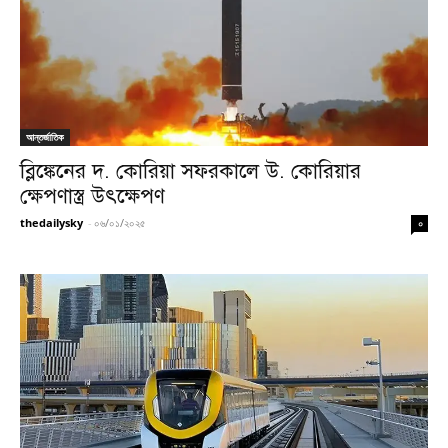
আন্তর্জাতিক
ব্লিঙ্কেনের দ. কোরিয়া সফরকালে উ. কোরিয়ার
ক্ষেপণাস্ত্র উৎক্ষেপণ
thedailysky
-
০৬/০১/২০২৫
০