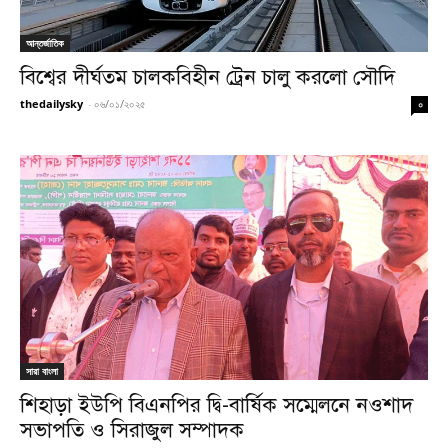
আন্তর্জাতিক
বিশ্বের দীর্ঘতম চালকবিহীন ট্রেন চালু করলো সৌদি
thedailysky
-
০৬/০১/২০২৫
০
সারা বাংলা
শিহাড়া ইউপি বিএনপির দ্বি-বার্ষিক সম্মেলনে নওশাদ
সভাপতি ও সিরাজুল সম্পাদক