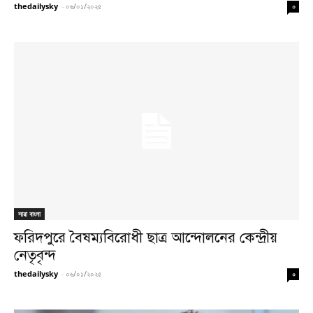
thedailysky
-
০৬/০১/২০২৫
০
সারা বাংলা
ফরিদপুরে বৈষম্যবিরোধী ছাত্র আন্দোলনের কেন্দ্রীয়
নেতৃবৃন্দ
thedailysky
-
০৬/০১/২০২৫
০