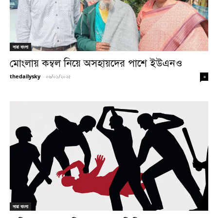
সারা বাংলা
মোংলায় কম্বল নিয়ে অসহায়দের পাশে ইউএনও
thedailysky
-
০৬/০১/২০২৫
০
সারা বাংলা