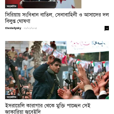
আন্তর্জাতিক
সি‌রিয়ায় সং‌বিধান বাতিল, সেনাবা‌হিনী ও আসা‌দের দল
বিলুপ্ত ঘোষণা
thedailysky
-
৩১/০১/২০২৫
০
আন্তর্জাতিক
ইসরায়েলি কারাগার থেকে মুক্তি পাচ্ছেন সেই
জাকারিয়া জুবেইদি