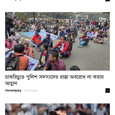
জাতীয়
চাকরিচ্যুত পুলিশ সদস্যদের রাস্তা অবরোধ না করার
আহ্বান
thedailysky
-
৩১/০১/২০২৫
০