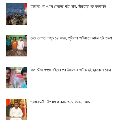
ইতালির পর এবার স্পেনের পাল্টা চাল, সীমান্তে শুরু কড়াকড়ি
ঘেরে গোপনে মজুত ১৪ অস্ত্র, পুলিশের অভিযানে আটক দুই তরুণ
রাত ৩টায় গণধোলাইয়ের পর ইয়াবাসহ আটক দুই ছাত্রদল নেতা
প্রধানমন্ত্রী চট্টগ্রাম ও কক্সবাজারে যাচ্ছেন আজ