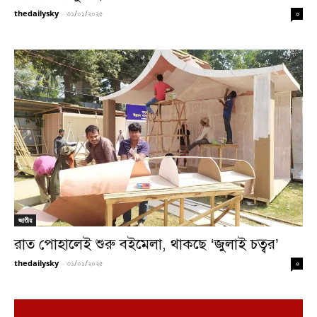
thedailysky
-
৩১/০১/২০২৫
০
জাতীয়
রাত পোহালেই শুরু বইমেলা, থাকছে ‘জুলাই চত্বর’
thedailysky
-
৩১/০১/২০২৫
০