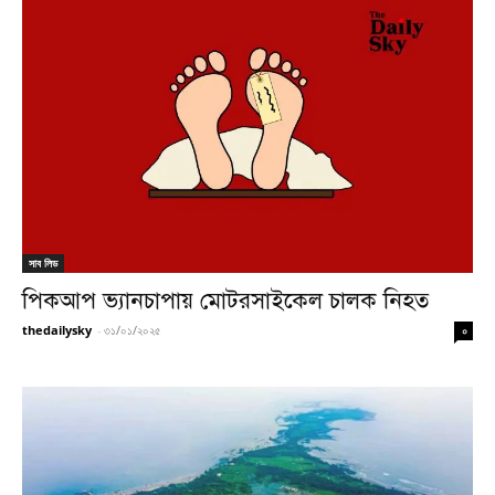
সাব লিড
পিকআপ ভ্যানচাপায় মোটরসাইকেল চালক নিহত
thedailysky
-
৩১/০১/২০২৫
০