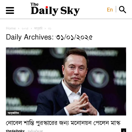
En
Home
২০২৫
জানুয়ারি
৩১
Daily Archives: ৩১/০১/২০২৫
আন্তর্জাতিক
নোবেল শান্তি পুরস্কারের জন্য মনোনয়ন পেলেন মাস্ক
thedailysky
-
৩১/০১/২০২৫
০