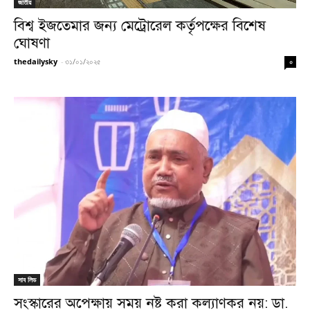
জাতীয়
বিশ্ব ইজতেমার জন্য মেট্রোরেল কর্তৃপক্ষের বিশেষ
ঘোষণা
thedailysky
-
৩১/০১/২০২৫
০
সাব লিড
সংস্কারের অপেক্ষায় সময় নষ্ট করা কল্যাণকর নয়: ডা.