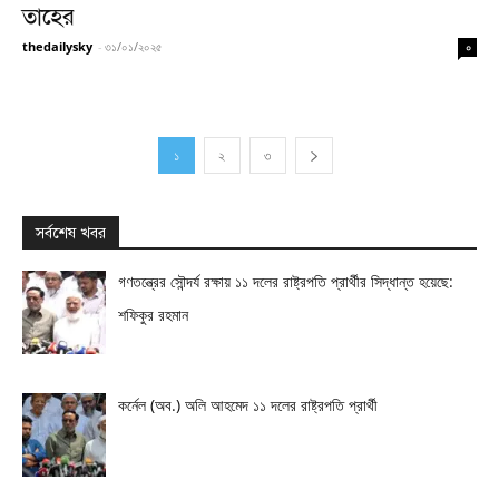
তাহের
thedailysky
-
৩১/০১/২০২৫
০
১
২
৩
সর্বশেষ খবর
গণতন্ত্রের সৌন্দর্য রক্ষায় ১১ দলের রাষ্ট্রপতি প্রার্থীর সিদ্ধান্ত হয়েছে:
শফিকুর রহমান
কর্নেল (অব.) অলি আহমেদ ১১ দলের রাষ্ট্রপতি প্রার্থী