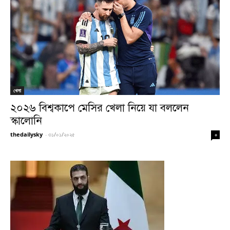
খেলা
২০২৬ বিশ্বকাপে মেসির খেলা নিয়ে যা বললেন
স্কালোনি
thedailysky
-
৩১/০১/২০২৫
০