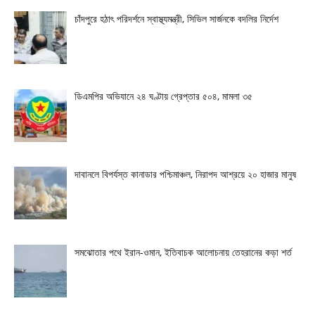
চাঁদপুরে হঠাৎ পরিদর্শনে স্বাস্থ্যমন্ত্রী, সিভিল সার্জনকে বদলির নির্দেশ
ডিএমপির অভিযানে ২৪ ঘণ্টায় গ্রেপ্তার ৫০৪, মামলা ৩৫
দাবানলে বিপর্যস্ত কানাডার পশ্চিমাঞ্চল, নিরাপদ আশ্রয়ে ২০ হাজার মানুষ
সমঝোতার পথে ইরান-ওমান, ইতিবাচক আলোচনায় তেহরানের কড়া শর্ত