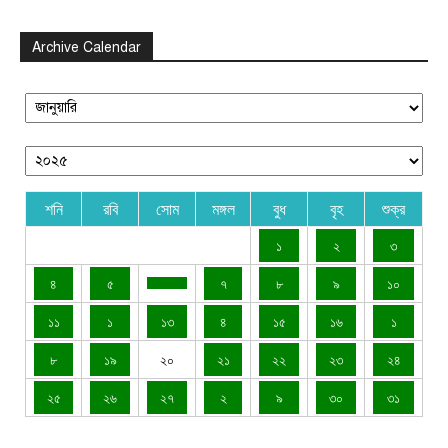
Archive Calendar
শনি
রবি
সোম
মঙ্গল
বুধ
বৃহ
শুক্র
১
২
৩
৪
৫
৭
৮
৯
১০
১১
১
১৩
৪
১৫
১৬
১
৮
১৯
২০
২১
২২
২৩
২৪
২৫
২৬
২৭
২
৯
৩০
৩১