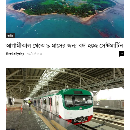
জাতীয়
আগামীকাল থেকে ৯ মাসের জন্য বন্ধ হচ্ছে সেন্টমার্টিন
thedailysky
-
৩১/০১/২০২৫
০