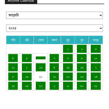
Archive Calendar
শনি
রবি
সোম
মঙ্গল
বুধ
বৃহ
শুক্র
১
২
৩
৪
৫
৭
৮
৯
১০
১১
১
১৩
৪
১৫
১৬
১
৮
১৯
২০
২১
২২
২৩
২৪
২৫
২৬
২৭
২
৯
৩০
৩১