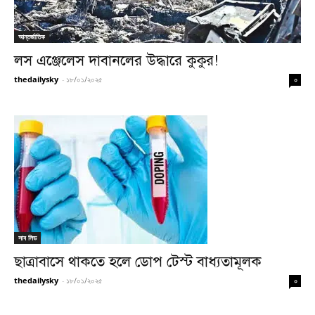
আন্তর্জাতিক
লস এঞ্জেলেস দাবানলের উদ্ধারে কুকুর!
thedailysky
-
১৮/০১/২০২৫
০
সাব লিড
ছাত্রাবাসে থাকতে হলে ডোপ টেস্ট বাধ্যতামূলক
thedailysky
-
১৮/০১/২০২৫
০