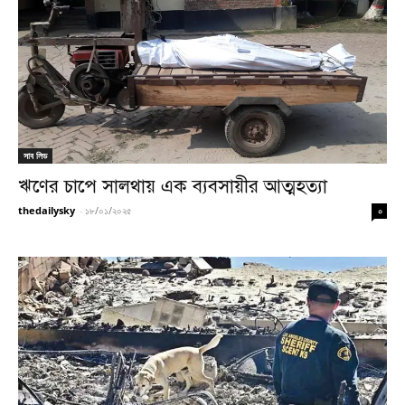
সাব লিড
ঋণের চাপে সালথায় এক ব্যবসায়ীর আত্মহত্যা
thedailysky
-
১৮/০১/২০২৫
০