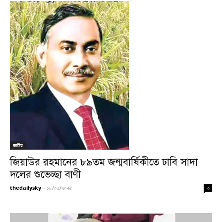
জাতীয়
জিয়াউর রহমানের ৮৯তম জন্মবার্ষিকীতে ঢাবি সাদা
দলের শুভেচ্ছা বাণী
thedailysky
-
১৮/০১/২০২৫
০