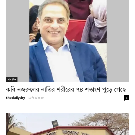
সাব লিড
কবি নজরুলের নাতির শরীরের ৭৪ শতাংশ পুড়ে গেছে
thedailysky
-
১৮/০১/২০২৫
০