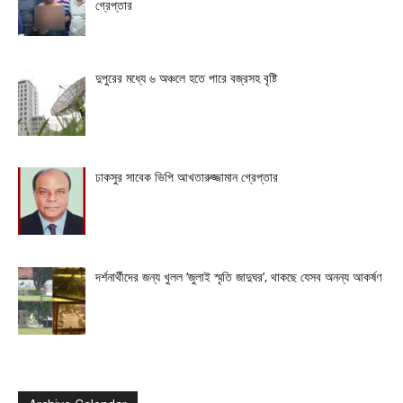
গ্রেপ্তার
দুপুরের মধ্যে ৬ অঞ্চলে হতে পারে বজ্রসহ বৃষ্টি
ঢাকসুর সাবেক ভিপি আখতারুজ্জামান গ্রেপ্তার
দর্শনার্থীদের জন্য খুলল ‘জুলাই স্মৃতি জাদুঘর’, থাকছে যেসব অনন্য আকর্ষণ