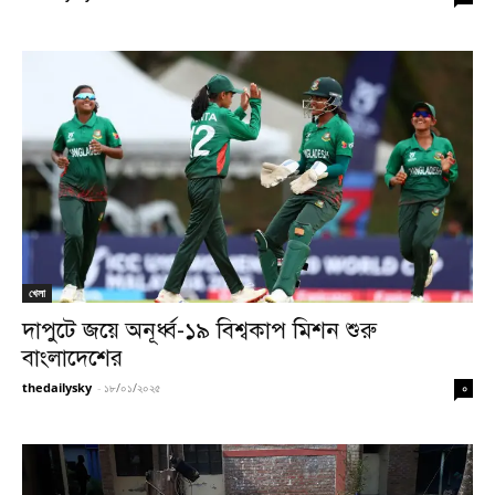
খেলা
দাপুটে জয়ে অনূর্ধ্ব-১৯ বিশ্বকাপ মিশন শুরু
বাংলাদেশের
thedailysky
-
১৮/০১/২০২৫
০