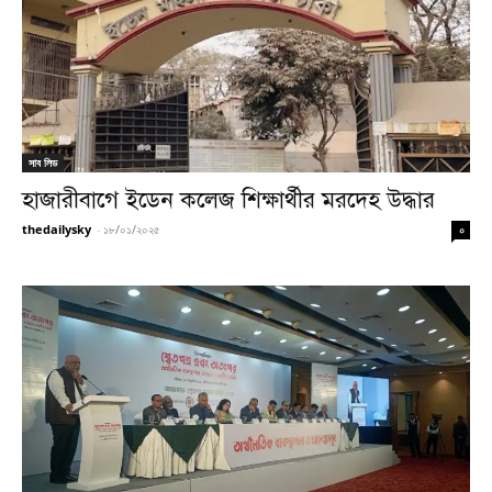
সাব লিড
হাজারীবাগে ইডেন কলেজ শিক্ষার্থীর মরদেহ উদ্ধার
thedailysky
-
১৮/০১/২০২৫
০