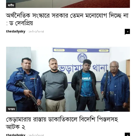
জাতীয়
অর্থনৈতিক সংস্কারে সরকার তেমন মনোযোগ দিচ্ছে না
: ড দেবপ্রিয়
thedailysky
-
১৮/০১/২০২৫
০
অপরাধ
ভেড়ামারায় রাস্তায় ডাকাতিকালে বিদেশি পিস্তলসহ
আটক ২
thedailysky
-
১৮/০১/২০২৫
০