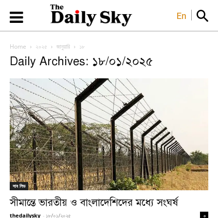
En
Home
২০২৫
জানুয়ারি
১৮
Daily Archives: ১৮/০১/২০২৫
সাব লিড
সীমান্তে ভারতীয় ও বাংলাদেশিদের মধ্যে সংঘর্ষ
thedailysky
-
১৮/০১/২০২৫
০